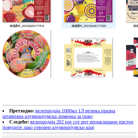
Претходно:
велепродаја 1000мл 1Л велика празна
штампана алуминијумска лименка за пиво
Следеће:
велепродаја 202 еое сот рпт рециклирани прстен
повуците лако отворен алуминијумски крај