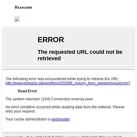
Вхатсапп