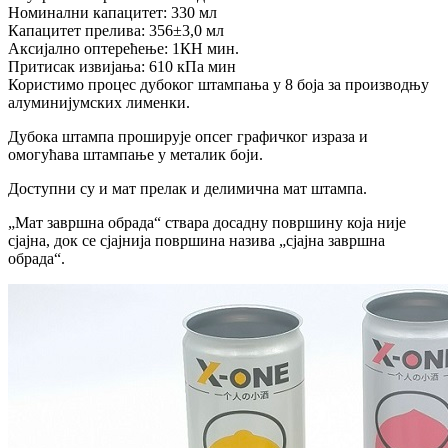
Номинални капацитет: 330 мл
Капацитет прелива: 356±3,0 мл
Аксијално оптерећење: 1КН мин.
Притисак извијања: 610 кПа мин
Користимо процес дубоког штампања у 8 боја за производњу
алуминијумских лименки.
Дубока штампа проширује опсег графичког израза и
омогућава штампање у металик боји.
Доступни су и мат прелак и делимична мат штампа.
„Мат завршна обрада“ ствара досадну површину која није
сјајна, док се сјајнија површина назива „сјајна завршна
обрада“.