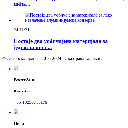
пића...
24/11/21
Постоје два уобичајена материјала за
једноставно п...
© Ауторско право - 2010-2024 : Сва права задржана.
ВхатсАпп
ВхатсАпп
+86-13256715179
Целл