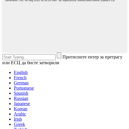
Притисните ентер за претрагу
или ЕСЦ да бисте затворили
English
French
German
Portuguese
Spanish
Russian
Japanese
Korean
Arabic
Irish
Greek