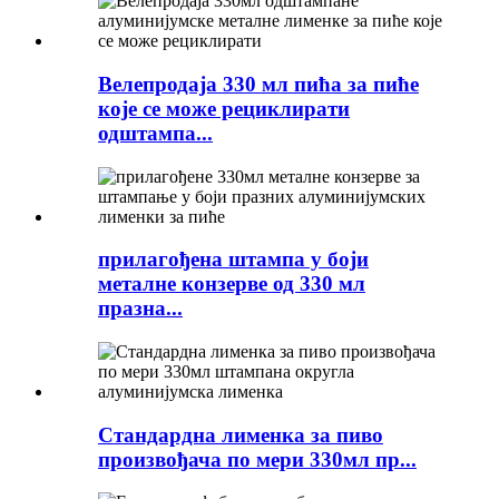
Велепродаја 330 мл пића за пиће
које се може рециклирати
одштампа...
прилагођена штампа у боји
металне конзерве од 330 мл
празна...
Стандардна лименка за пиво
произвођача по мери 330мл пр...