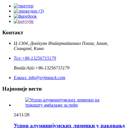
Контакт
Ц-1304, Донгхуан Интернатионал Плаза, Јинан,
Схандонг, Кина
Тел:
+86-13256715179
ВхатсАпп:
+86-13256715179
Емаил:
info@erjinpack.com
Најновије вести
24/11/28
Успон алуминијумских лименки у паковању