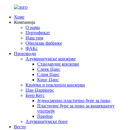
Хоме
Компанија
О нама
Цертификат
Наш тим
Обилазак фабрике
ФАКс
Производи
Алуминијумске конзерве
Стандардне конзерве
Слеек Цанс
Слим Цанс
Кинг Цанс
Крајеви и поклопци конзерви
Цан Царриерс
Беер Кегс
Једносмерно пластично буре за пиво
Пластичне буре за пиво за вишекратну
употребу
Прибор
Алуминијумске боце
Вести