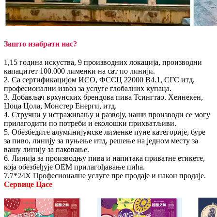
Зашто изабрати нас?
1,15 година искуства, 9 производних локација, производни
капацитет 100.000 лименки на сат по линији.
2. Са сертификацијом ИСО, ФССЦ 22000 В4.1, СГС итд,
професионални извоз за услуге глобалних купаца.
3. Добављач врхунских брендова пива Тсингтао, Хеинекен,
Цоца Цола, Монстер Енерги, итд.
4. Стручни у истраживању и развоју, наши производи се могу
прилагодити по потреби и еколошки прихватљиви.
5. Обезбедите алуминијумске лименке пуне категорије, буре
за пиво, линију за пуњење итд, решење на једном месту за
вашу линију за паковање.
6. Линија за производњу пива и напитака приватне етикете,
која обезбеђује ОЕМ прилагођавање пића.
7.7*24Х Професионалне услуге пре продаје и након продаје.
Сервице Цасе