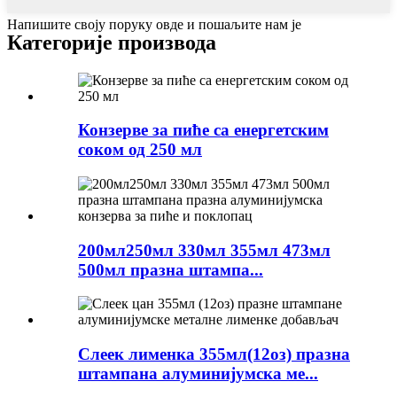
Напишите своју поруку овде и пошаљите нам је
Категорије производа
Конзерве за пиће са енергетским
соком од 250 мл
200мл250мл 330мл 355мл 473мл
500мл празна штампа...
Слеек лименка 355мл(12оз) празна
штампана алуминијумска ме...