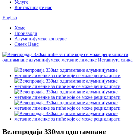
Услуге
Контактирајте нас
English
Хоме
Производи
Алуминијумске конзерве
Слеек Цанс
Велепродаја 330мл одштампане