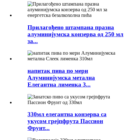
Прилагођено штампана празна
алуминијумска конзерва од 250 мл
за...
напитак пива по мери
Алуминијумска метална
Елегантна лименка 3...
330мл елегантна конзерва са
укусом грејпфрута Пассион
Фруит...