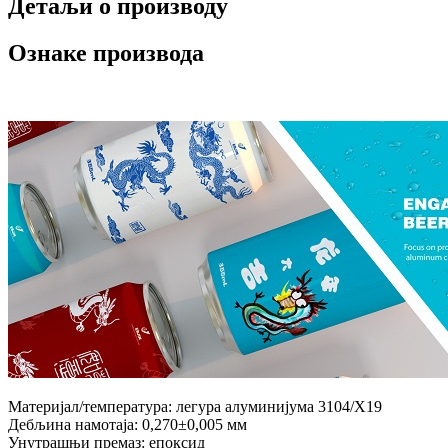
Детаљи о производу
Ознаке производа
Материјал/температура: легура алуминијума 3104/Х19
Дебљина намотаја: 0,270±0,005 мм
Унутрашњи премаз: епоксид