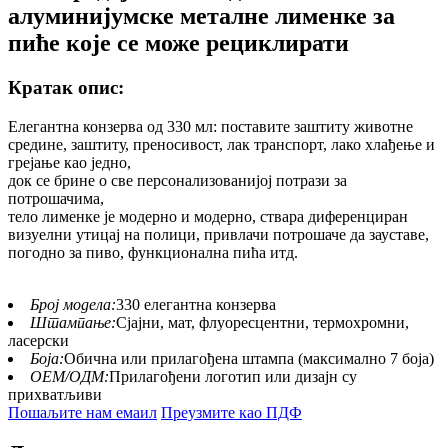
алуминијумске металне лименке за
пиће које се може рециклирати
Кратак опис:
Елегантна конзерва од 330 мл: поставите заштиту животне
средине, заштиту, преносивост, лак транспорт, лако хлађење и
грејање као једно,
док се брине о све персонализованијој потрази за
потрошачима,
тело лименке је модерно и модерно, ствара диференциран
визуелни утицај на полици, привлачи потрошаче да зауставе,
погодно за пиво, функционална пића итд.
Број модела:
330 елегантна конзерва
Штампање:
Сјајни, мат, флуоресцентни, термохромни,
ласерски
Боја:
Обична или прилагођена штампа (максимално 7 боја)
ОЕМ/ОДМ:
Прилагођени логотип или дизајн су
прихватљиви
Пошаљите нам емаил
Преузмите као ПДФ