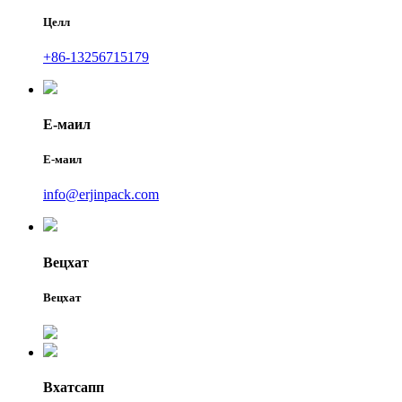
Целл
+86-13256715179
Е-маил
Е-маил
info@erjinpack.com
Вецхат
Вецхат
Вхатсапп