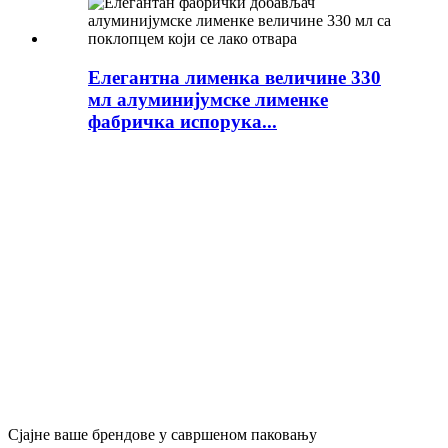
Елегантна лименка величине 330
мл алуминијумске лименке
фабричка испорука...
Сјајне ваше брендове у савршеном паковању