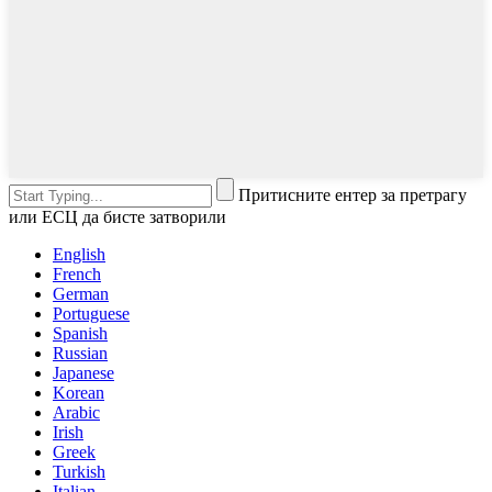
Притисните ентер за претрагу
или ЕСЦ да бисте затворили
English
French
German
Portuguese
Spanish
Russian
Japanese
Korean
Arabic
Irish
Greek
Turkish
Italian