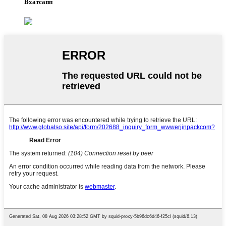
Вхатсапп