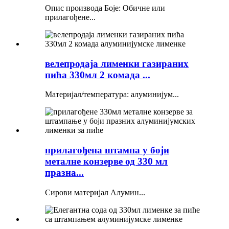
Опис производа Боје: Обичне или
прилагођене...
велепродаја лименки газираних
пића 330мл 2 комада ...
Материјал/температура: алуминијум...
прилагођена штампа у боји
металне конзерве од 330 мл
празна...
Сирови материјал Алумин...