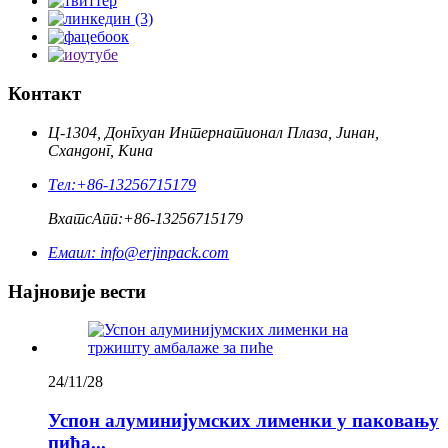
Контакт
Ц-1304, Донгхуан Интернатионал Плаза, Јинан,
Схандонг, Кина
Тел:
+86-13256715179
ВхатсАпп:
+86-13256715179
Емаил:
info@erjinpack.com
Најновије вести
24/11/28
Успон алуминијумских лименки у паковању
пића...