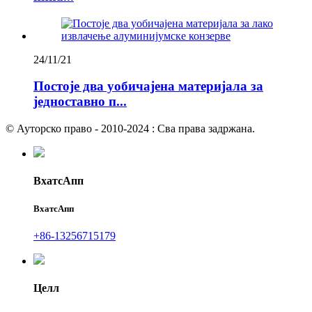
24/11/21
Постоје два уобичајена материјала за
једноставно п...
© Ауторско право - 2010-2024 : Сва права задржана.
ВхатсАпп
ВхатсАпп
+86-13256715179
Целл