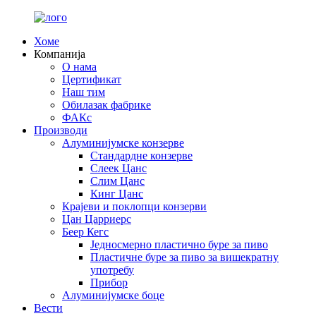
Хоме
Компанија
О нама
Цертификат
Наш тим
Обилазак фабрике
ФАКс
Производи
Алуминијумске конзерве
Стандардне конзерве
Слеек Цанс
Слим Цанс
Кинг Цанс
Крајеви и поклопци конзерви
Цан Царриерс
Беер Кегс
Једносмерно пластично буре за пиво
Пластичне буре за пиво за вишекратну
употребу
Прибор
Алуминијумске боце
Вести