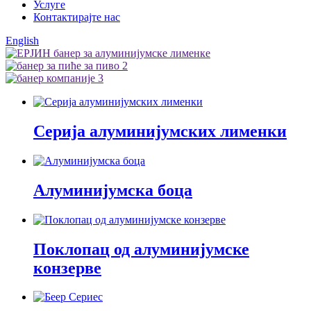
Услуге
Контактирајте нас
English
Серија алуминијумских лименки
Алуминијумска боца
Поклопац од алуминијумске
конзерве