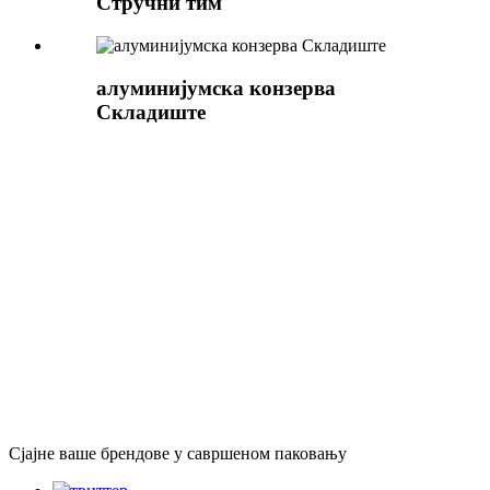
Стручни тим
алуминијумска конзерва
Складиште
Сјајне ваше брендове у савршеном паковању