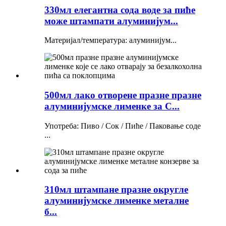
330мл елегантна сода воде за пиће
може штампати алуминијум...
Материјал/температура: алуминијум...
500мл лако отворене празне празне
алуминијумске лименке за С...
Употреба: Пиво / Сок / Пиће / Паковање соде
...
310мл штампане празне округле
алуминијумске лименке металне
б...