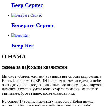
Беер Сериес
Бевераге Сериес
Беер Кег
О НАМА
тежња за најбољим квалитетом
Ми смо глобална компанија за паковање са осам радионица у
Кини. Почињемо са ЕРЈИН Пацк-ом да компанијама за пиће
обезбедимо производе за паковање, као што су алуминијумске
лименке, алуминијумске боце, крајеви лименки, машина за
заптивање, буре за пиво, носач конзерви итд.
На основу 17 година искуства у пиварству, Ерјин пружа
решење на једном месту за пројекте паковања, како би