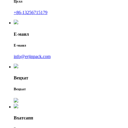
Целл
+86-13256715179
Е-маил
Е-маил
info@erjinpack.com
Вецхат
Вецхат
Вхатсапп