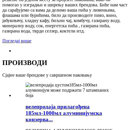
помогао у изградњи и ширењу ваших брендова. Биће нам част
да сарађујемо са вама да делимо ваша пића у лименкама,
флашама или бурићима, било да производите пиво, вино,
јабуковачу, хладну кафу, биљни чај, комбучу, газирану воду,
минералну воду, сок, енергетска пића , газирана пића,
газирана вода, тврди селзер, коктели итд.
Погледај више
ПРОИЗВОДИ
Сјајне ваше брендове у савршеном паковању
велепродаја прилагођена
185мл-1000мл алуминијумска
конзерва...