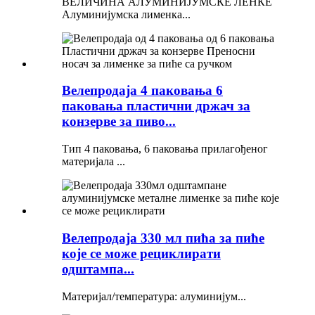
ВЕЛИЧИНА АЛУМИНИЈУМСКЕ ЛЕНКЕ
Алуминијумска лименка...
Велепродаја 4 паковања 6
паковања пластични држач за
конзерве за пиво...
Тип 4 паковања, 6 паковања прилагођеног
материјала ...
Велепродаја 330 мл пића за пиће
које се може рециклирати
одштампа...
Материјал/температура: алуминијум...