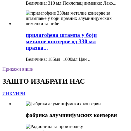
Величина: 310 мл Поклопац лименке: Лако...
прилагођена штампа у боји
металне конзерве од 330 мл
празна...
Величина: 185мл- 1000мл Цан ...
Прикажи више
ЗАШТО ИЗАБРАТИ НАС
ИНКУИРИ
фабрика алуминијумских конзерви