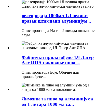
велепродаја 1000мл 1Л велики
празан штампани алуминијум...
Опис производа Назив: 2 комада штампане
алум...
Фабрички прилагођено 1Л Лагер
Але ИПА паковање пива ...
Опис производа Боје: Обичне или
прилагођене...
Лименке за пиво од алуминијума
од 1 литара 1000 мл са...