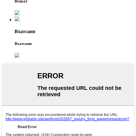
Вецхат
Вхатсапп
Вхатсапп