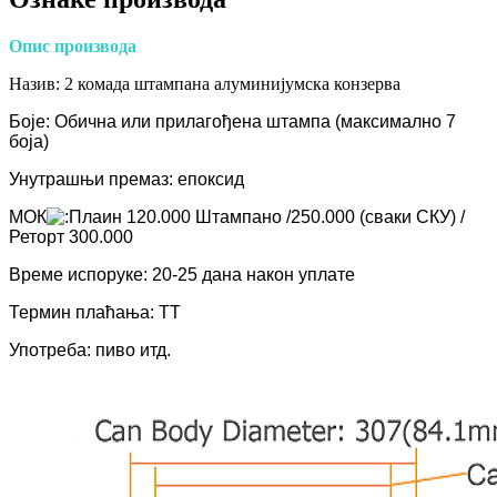
Опис производа
Назив: 2 комада штампана алуминијумска конзерва
Боје: Обична или прилагођена штампа (максимално 7
боја)
Унутрашњи премаз: епоксид
МОК
лаин 120.000 Штампано /250.000 (сваки СКУ) /
Реторт 300.000
Време испоруке: 20-25 дана након уплате
Термин плаћања: ТТ
Употреба: пиво итд.