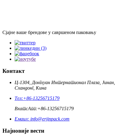
Сјајне ваше брендове у савршеном паковању
Контакт
Ц-1304, Донгхуан Интернатионал Плаза, Јинан,
Схандонг, Кина
Тел:
+86-13256715179
ВхатсАпп:
+86-13256715179
Емаил:
info@erjinpack.com
Најновије вести