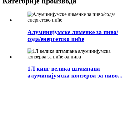
Категорије производа
Алуминијумске лименке за пиво/
сода/енергетско пиће
1Л кинг велика штампана
алуминијумска конзерва за пиво...