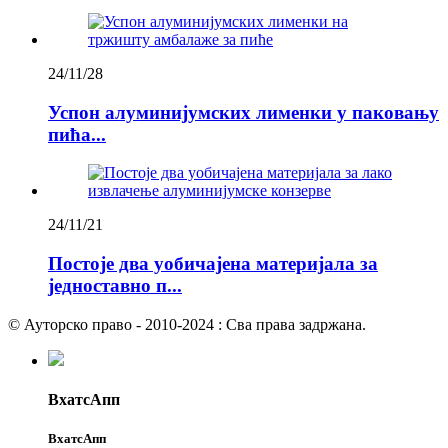
24/11/28
Успон алуминијумских лименки у паковању
пића...
24/11/21
Постоје два уобичајена материјала за
једноставно п...
© Ауторско право - 2010-2024 : Сва права задржана.
ВхатсАпп
ВхатсАпп