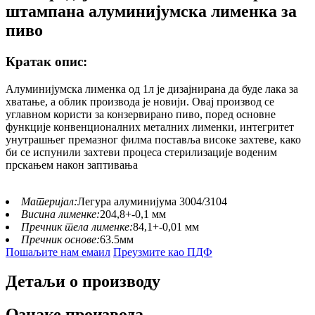
штампана алуминијумска лименка за
пиво
Кратак опис:
Алуминијумска лименка од 1л је дизајнирана да буде лака за
хватање, а облик производа је новији. Овај производ се
углавном користи за конзервирано пиво, поред основне
функције конвенционалних металних лименки, интегритет
унутрашњег премазног филма поставља високе захтеве, како
би се испунили захтеви процеса стерилизације воденим
прскањем након заптивања
Материјал:
Легура алуминијума 3004/3104
Висина лименке:
204,8+-0,1 мм
Пречник тела лименке:
84,1+-0,01 мм
Пречник основе:
63.5мм
Пошаљите нам емаил
Преузмите као ПДФ
Детаљи о производу
Ознаке производа