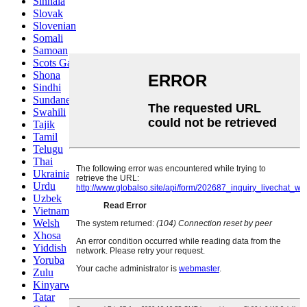
Sinhala
Slovak
Slovenian
Somali
Samoan
Scots Gaelic
Shona
Sindhi
Sundanese
Swahili
Tajik
Tamil
Telugu
Thai
Ukrainian
Urdu
Uzbek
Vietnamese
Welsh
Xhosa
Yiddish
Yoruba
Zulu
Kinyarwanda
Tatar