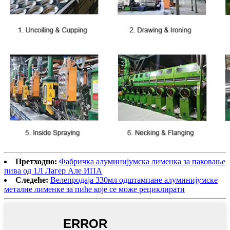
Претходно:
Фабричка алуминијумска лименка за паковање
пива од 1Л Лагер Але ИПА
Следеће:
Велепродаја 330мл одштампане алуминијумске
металне лименке за пиће које се може рециклирати