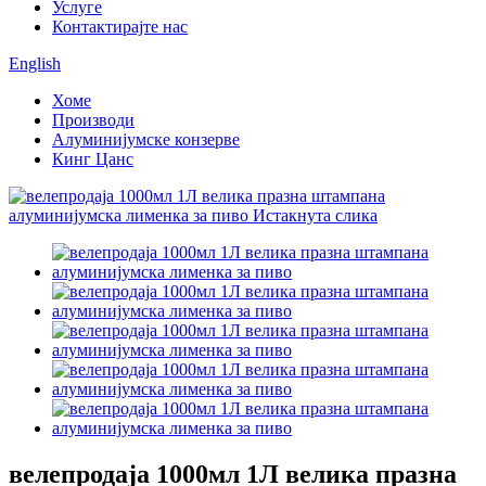
Услуге
Контактирајте нас
English
Хоме
Производи
Алуминијумске конзерве
Кинг Цанс
велепродаја 1000мл 1Л велика празна