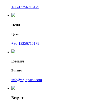
+86-13256715179
Целл
Целл
+86-13256715179
Е-маил
Е-маил
info@erjinpack.com
Вецхат