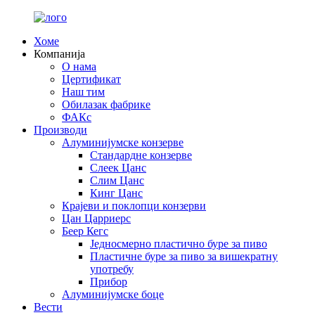
Хоме
Компанија
О нама
Цертификат
Наш тим
Обилазак фабрике
ФАКс
Производи
Алуминијумске конзерве
Стандардне конзерве
Слеек Цанс
Слим Цанс
Кинг Цанс
Крајеви и поклопци конзерви
Цан Царриерс
Беер Кегс
Једносмерно пластично буре за пиво
Пластичне буре за пиво за вишекратну
употребу
Прибор
Алуминијумске боце
Вести