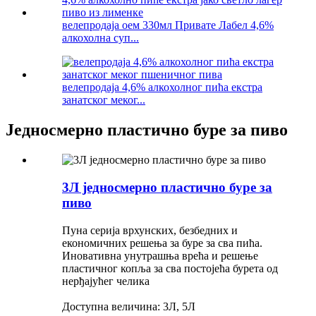
велепродаја оем 330мл Привате Лабел 4,6%
алкохолна суп...
велепродаја 4,6% алкохолног пића екстра
занатског меког...
Једносмерно пластично буре за пиво
3Л једносмерно пластично буре за
пиво
Пуна серија врхунских, безбедних и
економичних решења за буре за сва пића.
Иновативна унутрашња врећа и решење
пластичног копља за сва постојећа бурета од
нерђајућег челика
Доступна величина: 3Л, 5Л