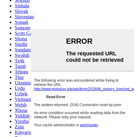
Sesotho
Sinhala
Slovak
Slovenian
Somali
Samoan
Scots Gaelic
Shona
Sindhi
Sundanese
Swahili
Tajik
Tamil
Telugu
Thai
Ukrainian
Urdu
Uzbek
Vietnamese
Welsh
Xhosa
Yiddish
Yoruba
Zulu
Kinyarwanda