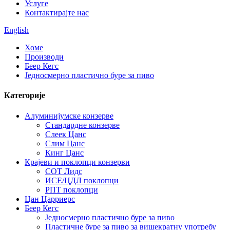
Услуге
Контактирајте нас
English
Хоме
Производи
Беер Кегс
Једносмерно пластично буре за пиво
Категорије
Алуминијумске конзерве
Стандардне конзерве
Слеек Цанс
Слим Цанс
Кинг Цанс
Крајеви и поклопци конзерви
СОТ Лидс
ИСЕ/ЦДЛ поклопци
РПТ поклопци
Цан Царриерс
Беер Кегс
Једносмерно пластично буре за пиво
Пластичне буре за пиво за вишекратну употребу