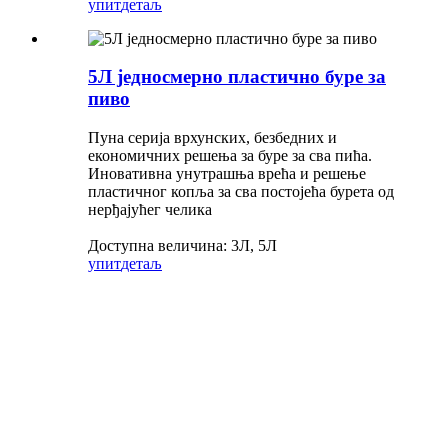
упит
детаљ
5Л једносмерно пластично буре за
пиво
Пуна серија врхунских, безбедних и
економичних решења за буре за сва пића.
Иновативна унутрашња врећа и решење
пластичног копља за сва постојећа бурета од
нерђајућег челика
Доступна величина: 3Л, 5Л
упит
детаљ