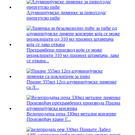
Алуминијумске лименке за пиво/сода/
енергетско пиће
Прехрамбени производ који се може
рециклирати 310 мл празних штампача, лако
се отвара...
Празне 355мл 12оз алуминијумске лименке
са Л...
Велепродајна цена 330мл металне конзерве
Произвођач хране Г...