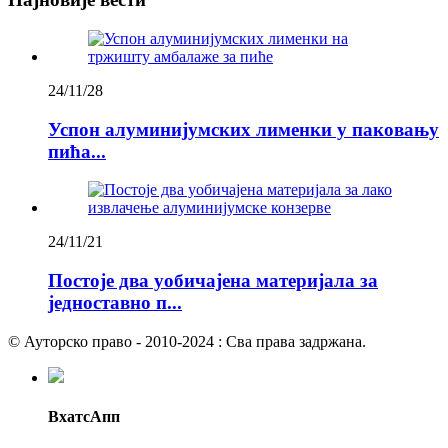
24/11/28
Успон алуминијумских лименки у паковању
пића...
24/11/21
Постоје два уобичајена материјала за
једноставно п...
© Ауторско право - 2010-2024 : Сва права задржана.
ВхатсАпп