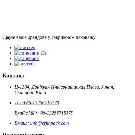
Сјајне ваше брендове у савршеном паковању
Контакт
Ц-1304, Донгхуан Интернатионал Плаза, Јинан,
Схандонг, Кина
Тел:
+86-13256715179
ВхатсАпп:
+86-13256715179
Емаил:
info@erjinpack.com
Најновије вести