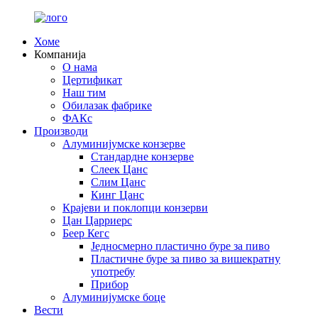
Хоме
Компанија
О нама
Цертификат
Наш тим
Обилазак фабрике
ФАКс
Производи
Алуминијумске конзерве
Стандардне конзерве
Слеек Цанс
Слим Цанс
Кинг Цанс
Крајеви и поклопци конзерви
Цан Царриерс
Беер Кегс
Једносмерно пластично буре за пиво
Пластичне буре за пиво за вишекратну
употребу
Прибор
Алуминијумске боце
Вести