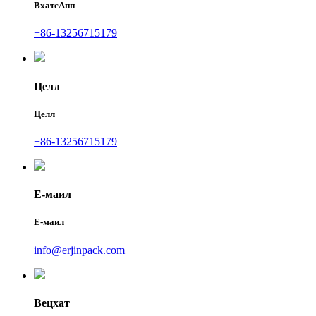
ВхатсАпп
+86-13256715179
Целл
Целл
+86-13256715179
Е-маил
Е-маил
info@erjinpack.com
Вецхат