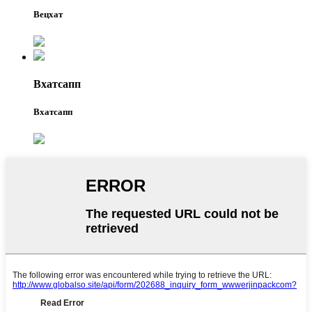
Вецхат
Вхатсапп
Вхатсапп