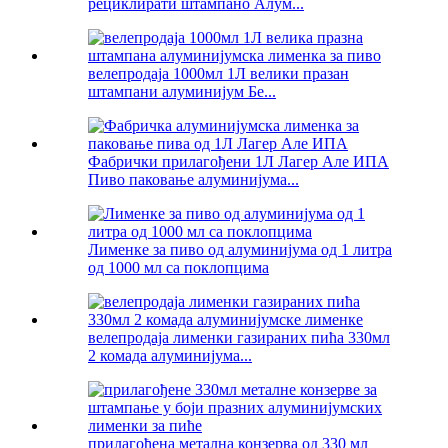
рециклирати штампано Алум...
велепродаја 1000мл 1Л велики празан
штампани алуминијум Бе...
Фабрички прилагођени 1Л Лагер Але ИПА
Пиво паковање алуминијума...
Лименке за пиво од алуминијума од 1 литра
од 1000 мл са поклопцима
велепродаја лименки газираних пића 330мл
2 комада алуминијума...
прилагођена метална конзерва од 330 мл