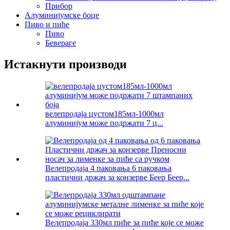
Прибор
Алуминијумске боце
Пиво и пиће
Пиво
Бевераге
Истакнути производи
велепродаја цустом185мл-1000мл
алуминијум може подржати 7 ц...
Велепродаја 4 паковања 6 паковања
пластични држач за конзерве Беер Беер...
Велепродаја 330мл пиће за пиће које се може