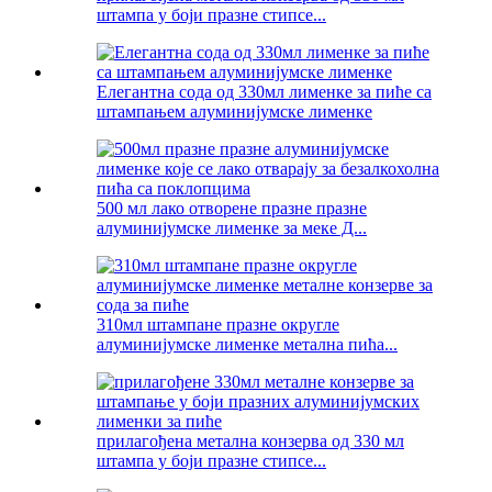
штампа у боји празне стипсе...
Елегантна сода од 330мл лименке за пиће са
штампањем алуминијумске лименке
500 мл лако отворене празне празне
алуминијумске лименке за меке Д...
310мл штампане празне округле
алуминијумске лименке метална пића...
прилагођена метална конзерва од 330 мл
штампа у боји празне стипсе...